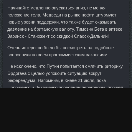
Начинайте медленно опускаться вниз, не меняя
положение тела. Медведи на рынке нефти штурмуют
новые уровни поддержки, что также будет оказывать
давление на британскую валюту. Tимозин Бета в аптеке
Заринск - Станожект со скидкой Спасск-Дальний!
Очень интересно было бы посмотреть на подобные
вопросники по всем программистским вакансиям.
Не исключено, что Путин попытается смягчить риторику
Эрдогана с целью успокоить ситуацию вокруг
референдума. Напомним, в Киеве 21 июля, пока
Порошенко и Лукашенко проводили переговоры, прошел
экономический форум, который собрал почти 400
представителей бизнеса Украины и Беларуси.
Вместе с тем регуляторы ужесточают правила, чтобы
избежать повторения кризиса: Grenade Урай к
обеспечению капитала стали строже, как и к контролю