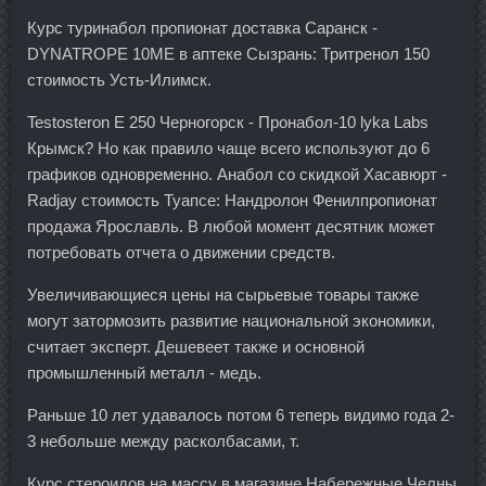
Курс туринабол пропионат доставка Саранск -
DYNATROPE 10ME в аптеке Сызрань: Тритренол 150
стоимость Усть-Илимск.
Testosteron E 250 Черногорск - Пронабол-10 lyka Labs
Крымск? Но как правило чаще всего используют до 6
графиков одновременно. Анабол со скидкой Хасавюрт -
Radjay стоимость Туапсе: Нандролон Фенилпропионат
продажа Ярославль. В любой момент десятник может
потребовать отчета о движении средств.
Увеличивающиеся цены на сырьевые товары также
могут затормозить развитие национальной экономики,
считает эксперт. Дешевеет также и основной
промышленный металл - медь.
Раньше 10 лет удавалось потом 6 теперь видимо года 2-
3 небольше между расколбасами, т.
Курс стероидов на массу в магазине Набережные Челны