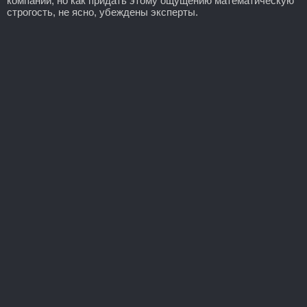
компании, но как придать этому ощущению математическую
строгость, не ясно, убеждены эксперты.