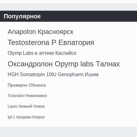
Популярное
Anapolon Красноярск
Testosterona P Евпатория
Olymp Labs в аптеке Каспийск
Оксандролон Opymp labs Талнах
HGH Somatropin 10IU Genopharm Ишим
Провирон Обнинск
Turanabol Нижнекамск
Lipoic Нижний Ломов
Igf-1 продажа Озерск