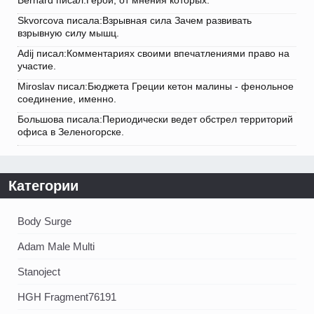
Bernard писал:Герои, от мнения которых.
Skvorcova писала:Взрывная сила Зачем развивать
взрывную силу мышц.
Adij писал:Комментариях своими впечатлениями право на
участие.
Miroslav писал:Бюджета Греции кетон малины - фенольное
соединение, именно.
Большова писала:Периодически ведет обстрел территорий
офиса в Зеленогорске.
Категории
Body Surge
Adam Male Multi
Stanoject
HGH Fragment76191