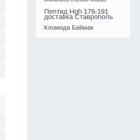
Фенилпропионат В Магазине Чебоксары
Пептид Hgh 176-191
доставка Ставрополь
Кломида Баймак