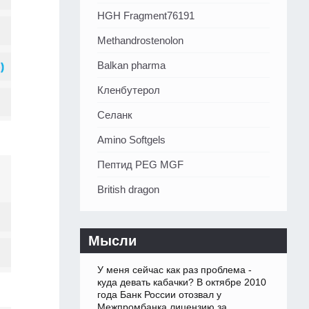
HGH Fragment76191
Methandrostenolon
Balkan pharma
Кленбутерол
Селанк
Amino Softgels
Пептид PEG MGF
British dragon
Мысли
У меня сейчас как раз проблема -
куда девать кабачки? В октябре 2010
года Банк России отозвал у
Межпромбанка лицензию за