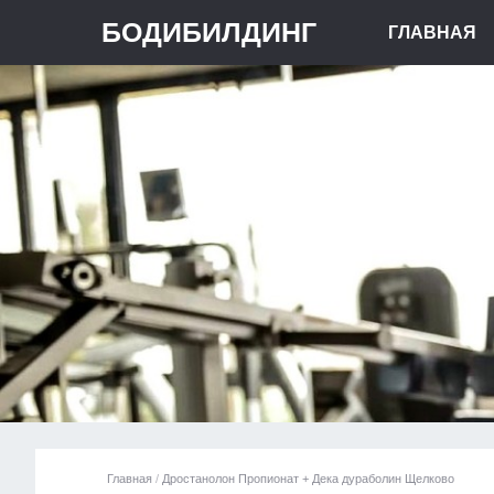
БОДИБИЛДИНГ
ГЛАВНАЯ
Главная
/
Дростанолон Пропионат + Дека дураболин Щелково