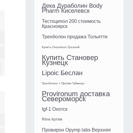
Дека Дураболин Body
Pharm Киселевск
Тестоципол 200 стоимость
Красноярск
Тренболон продажа Тольятти
Купить Oxandoon Грозный
Купить Становер
Кузнецк
Lipoic Беслан
Тренболон + Пропик Туймазы
Provironum доставка
Североморск
Igf-1 Охотск
Rline Артём
Провирон Opymp labs Верхняя