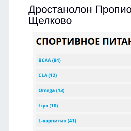
Дростанолон Пропио
Щелково