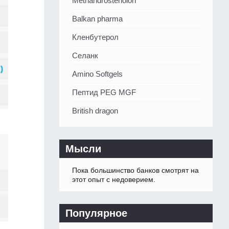
Methandrostenolon
Balkan pharma
Кленбутерол
Селанк
Amino Softgels
Пептид PEG MGF
British dragon
Мысли
Пока большинство банков смотрят на
этот опыт с недоверием.
Популярное