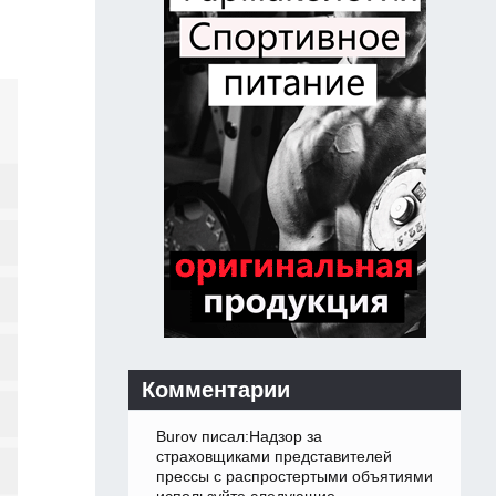
Комментарии
Burov писал:Надзор за
страховщиками представителей
прессы с распростертыми объятиями