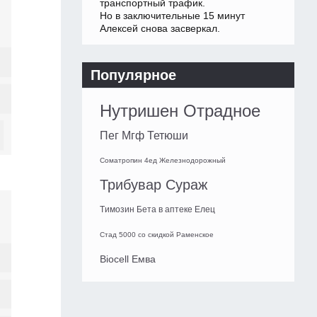
транспортный трафик.
Но в заключительные 15 минут
Алексей снова засверкал.
Популярное
Нутришен Отрадное
Пег Мгф Тетюши
Cоматропин 4ед Железнодорожный
Трибувар Сураж
Tимозин Бета в аптеке Елец
Стад 5000 со скидкой Раменское
Biocell Емва