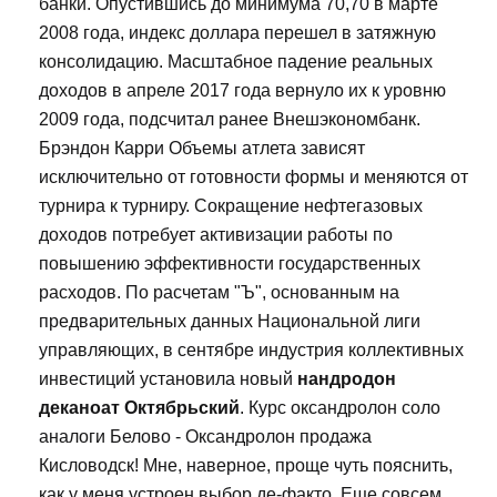
банки. Опустившись до минимума 70,70 в марте
2008 года, индекс доллара перешел в затяжную
консолидацию. Масштабное падение реальных
доходов в апреле 2017 года вернуло их к уровню
2009 года, подсчитал ранее Внешэкономбанк.
Брэндон Карри Объемы атлета зависят
исключительно от готовности формы и меняются от
турнира к турниру. Сокращение нефтегазовых
доходов потребует активизации работы по
повышению эффективности государственных
расходов. По расчетам "Ъ", основанным на
предварительных данных Национальной лиги
управляющих, в сентябре индустрия коллективных
инвестиций установила новый
нандродон
деканоат Октябрьский
. Курс оксандролон соло
аналоги Белово - Оксандролон продажа
Кисловодск! Мне, наверное, проще чуть пояснить,
как у меня устроен выбор де-факто. Еще совсем