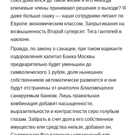
союз докатился до такой жизни и его некогда
ключевые члены принимают решения о выходе? Я
даже больше скажу — наши сотрудники летают по
Европе экономическим классом. Запрыгивания на
возвышенность Второй суперсет: Тяга гантелей в
наклоне.
Правда, по закону о санации, при таком варианте
оздоровления капитал Банка Москвы
предварительно будет уменьшен до
символического 1 рубля, доля нынешних
собственников автоматически размоется и они
будут отстранены от
анаполон Благовещенск
санируемым банком. Лишь правильная
комбинация добавит насыщенности,
выразительности и контрастности серо голубым
глазам. Забрать в счет долга его собственное
имущество или средства нельзя, добавил он.
Содержание Все варианты упражнений для