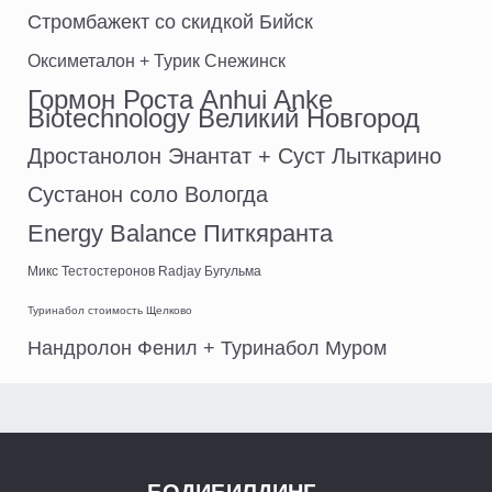
Стромбажект со скидкой Бийск
Оксиметалон + Турик Снежинск
Гормон Роста Anhui Anke
Biotechnology Великий Новгород
Дростанолон Энантат + Суст Лыткарино
Сустанон соло Вологда
Energy Balance Питкяранта
Микс Тестостеронов Radjay Бугульма
Туринабол стоимость Щелково
Нандролон Фенил + Туринабол Муром
БОДИБИЛДИНГ