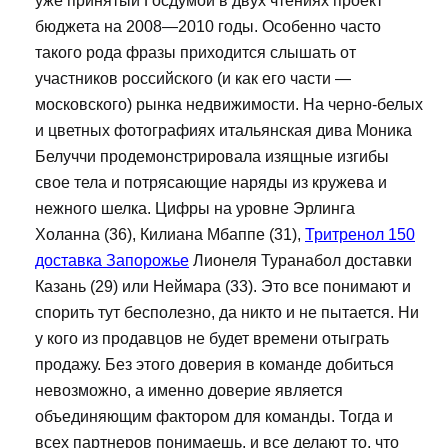
уже принятый Госдумой в двух чтениях проект
бюджета на 2008—2010 годы. Особенно часто
такого рода фразы приходится слышать от
участников российского (и как его части —
московского) рынка недвижимости. На черно-белых
и цветных фотографиях итальянская дива Моника
Белуччи продемонстрировала изящные изгибы
свое тела и потрясающие наряды из кружева и
нежного шелка. Цифры на уровне Эрлинга
Холанна (36), Килиана Мбаппе (31),
Тритренол 150
доставка Запорожье
Лионеля Туранабол доставки
Казань (29) или Неймара (33). Это все понимают и
спорить тут бесполезно, да никто и не пытается. Ни
у кого из продавцов не будет времени отыграть
продажу. Без этого доверия в команде добиться
невозможно, а именно доверие является
объединяющим фактором для команды. Тогда и
всех партнеров понимаешь, и все делают то, что