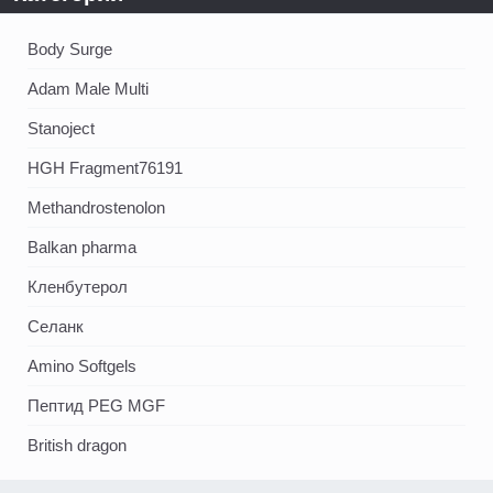
Body Surge
Adam Male Multi
Stanoject
HGH Fragment76191
Methandrostenolon
Balkan pharma
Кленбутерол
Селанк
Amino Softgels
Пептид PEG MGF
British dragon