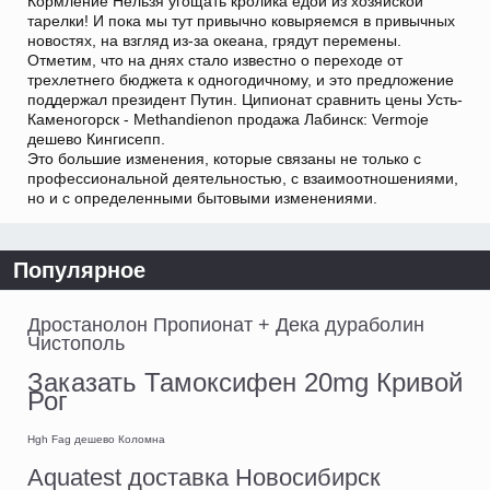
Кормление Нельзя угощать кролика едой из хозяйской
тарелки! И пока мы тут привычно ковыряемся в привычных
новостях, на взгляд из-за океана, грядут перемены.
Отметим, что на днях стало известно о переходе от
трехлетнего бюджета к одногодичному, и это предложение
поддержал президент Путин. Ципионат сравнить цены Усть-
Каменогорск - Methandienon продажа Лабинск: Vermoje
дешево Кингисепп.
Это большие изменения, которые связаны не только с
профессиональной деятельностью, с взаимоотношениями,
но и с определенными бытовыми изменениями.
Популярное
Дростанолон Пропионат + Дека дураболин
Чистополь
Заказать Тамоксифен 20mg Кривой
Рог
Hgh Fag дешево Коломна
Aquatest доставка Новосибирск