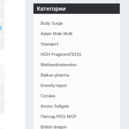
Категории
Body Surge
Adam Male Multi
Stanoject
HGH Fragment76191
Methandrostenolon
Balkan pharma
Кленбутерол
Селанк
Amino Softgels
Пептид PEG MGF
British dragon