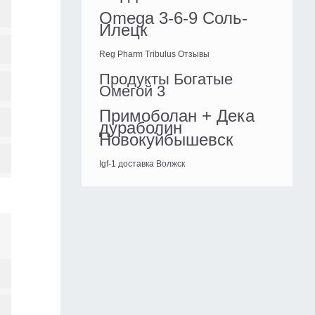
Omega 3-6-9 Соль-
Илецк
Reg Pharm Tribulus Отзывы
Продукты Богатые
Омегой 3
Примоболан + Дека
дураболин
Новокуйбышевск
Igf-1 доставка Волжск