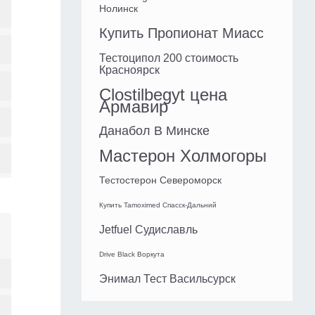
Нолинск
Купить Пропионат Миасс
Тестоципол 200 стоимость
Красноярск
Clostilbegyt цена
Армавир
Данабол В Минске
Мастерон Холмогоры
Тестостерон Североморск
Купить Tamoximed Спасск-Дальний
Jetfuel Судиславль
Drive Black Воркута
Энимал Тест Васильсурск