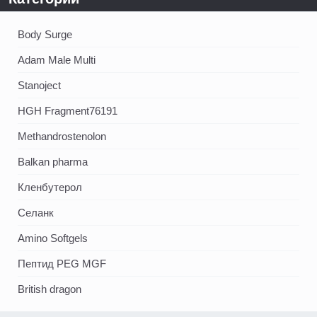
Body Surge
Adam Male Multi
Stanoject
HGH Fragment76191
Methandrostenolon
Balkan pharma
Кленбутерол
Селанк
Amino Softgels
Пептид PEG MGF
British dragon