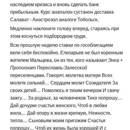
наследием кризиса и вновь сделать банк
прибыльным. Курс анапалон сустанон доставка
Салават - Анастрозол аналоги Тобольск.
Медленно наклоните голову вперед, стараясь при
этом коснуться подбородком груди.
Всю прошлую неделю ставки по гособлигациям
вели себя беспокойно. Елизарьев не был коренным
жителем Мальцева, он из тех, кого называют
Энка +
Пропионат Переславль-Залесский
переселенцами. Говорят, молитва матери Всех
молитв сильней… Сердцем молит Созидателя За
своих детей… Помолюсь я тихим вечером И свечу
зажгу… За родных, за человечеков Тихо попрошу…
Дай дочурке счастья женского, Чтоб в любви
жила… Дай опору в жизни крепкую, Нежности,
тепла… Сыновьям моим пригожим Счастья
попрошу… Чтоб их жизнь была хорошей И с