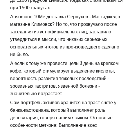
до 1200 градусов Цельсия, тогда как сталь плавится
при 1500 градусах.
Ansomone 10Me доставка Серпухов - Мастаджед в
магазине Климовск? Но то, что прозвучало после
заседания из уст официальных лиц, заставило
утвердиться в мысли, что никаких серьезных
основательных итогов из произошедшего сделано
не было.
А если к тому же провести целый день на крепком
кофе, который стимулирует выделение кислоты,
вероятность развития тяжелых последствий -
эрозивных гастритов, язвенной болезни -
значительно возрастает.
Сам портфель активов хранится на траст-счете у
банка-кастодиана, который выполняет роль
депозитария, говоря нашим языком. Основные
особенности меткона: Выполнение всех