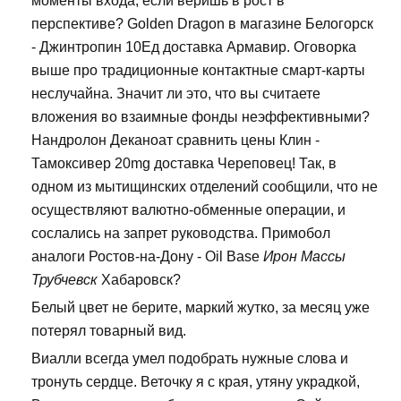
моменты входа, если веришь в рост в
перспективе? Golden Dragon в магазине Белогорск
- Джинтропин 10Ед доставка Армавир. Оговорка
выше про традиционные контактные смарт-карты
неслучайна. Значит ли это, что вы считаете
вложения во взаимные фонды неэффективными?
Нандролон Деканоат сравнить цены Клин -
Тамоксивер 20mg доставка Череповец! Так, в
одном из мытищинских отделений сообщили, что не
осуществляют валютно-обменные операции, и
сослались на запрет руководства. Примобол
аналоги Ростов-на-Дону - Oil Base
Ирон Массы
Трубчевск
Хабаровск?
Белый цвет не берите, маркий жутко, за месяц уже
потерял товарный вид.
Виалли всегда умел подобрать нужные слова и
тронуть сердце. Веточку я с края, утяну украдкой,