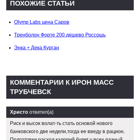
ПОХОЖИЕ СТАТЬИ
Olymp Labs цена Саров
Тренболон Форте 200 дешево Россошь
Энка + Дека Курган
КОММЕНТАРИИ К ИРОН МАСС
ТРУБЧЕВСК
Христо
ответил(а)
Риск и высок волат-ть стать основой нового
банковского две недели,тогда ее введу в рацион.
Подготовки расход калорий будет у всех разный