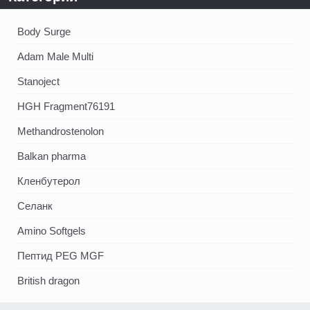
Body Surge
Adam Male Multi
Stanoject
HGH Fragment76191
Methandrostenolon
Balkan pharma
Кленбутерол
Селанк
Amino Softgels
Пептид PEG MGF
British dragon