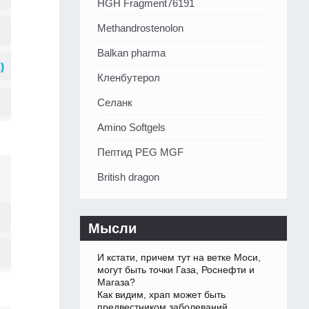
HGH Fragment76191
Methandrostenolon
Balkan pharma
Кленбутерол
Селанк
Amino Softgels
Пептид PEG MGF
British dragon
Мысли
И кстати, причем тут на ветке Моси,
могут быть точки Газа, Роснефти и
Магаза?
Как видим, храп может быть
предвестником заболеваний