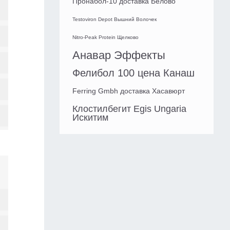
Пронабол-10 доставка Белово
Testoviron Depot Вышний Волочек
Nitro-Peak Protein Щелково
Анавар Эффекты
Фелибол 100 цена Канаш
Ferring Gmbh доставка Хасавюрт
Клостилбегит Egis Ungaria
Искитим