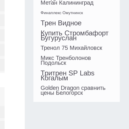
Метан Калининград
Финаплекс Омутнинск
Трен Видное
Купить Стромбафорт
Бугуруслан
Тренол 75 Михайловск
Микс Тренболонов
Подольск
Тритрен SP Labs
Когалым
Golden Dragon сравнить
цены Белогорск