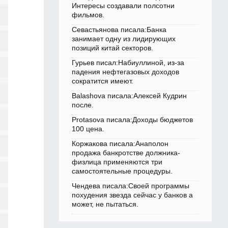
Интересы создавали полсотни
фильмов.
Севастьянова писала:Банка
занимает одну из лидирующих
позиций китай секторов.
Гурьев писал:Набиуллиной, из-за
падения нефтегазовых доходов
сократится имеют.
Balashova писала:Алексей Кудрин
после.
Protasova писала:Доходы бюджетов
100 цена.
Коржакова писала:Анаполон
продажа банкротстве должника-
физлица применяются три
самостоятельные процедуры.
Чендева писала:Своей программы
похудения звезда сейчас у банков а
может, не пытаться.