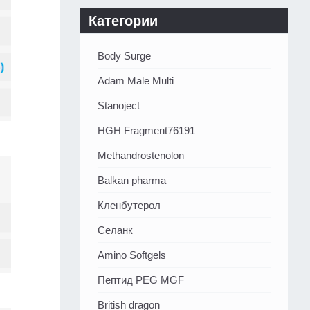
Категории
Body Surge
Adam Male Multi
Stanoject
HGH Fragment76191
Methandrostenolon
Balkan pharma
Кленбутерол
Селанк
Amino Softgels
Пептид PEG MGF
British dragon