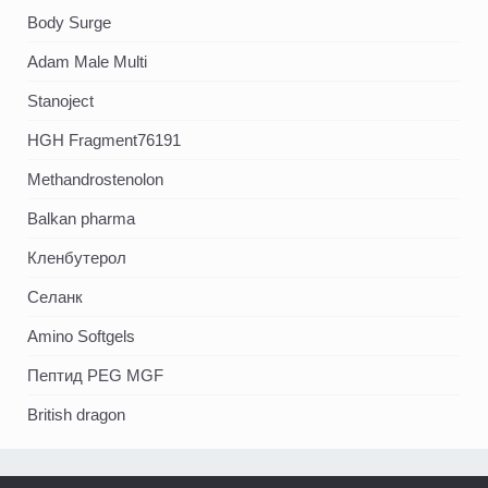
Body Surge
Adam Male Multi
Stanoject
HGH Fragment76191
Methandrostenolon
Balkan pharma
Кленбутерол
Селанк
Amino Softgels
Пептид PEG MGF
British dragon