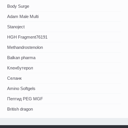
Body Surge
Adam Male Multi
Stanoject
HGH Fragment76191
Methandrostenolon
Balkan pharma
Кленбутерол
Селанк
Amino Softgels
Пептид PEG MGF
British dragon