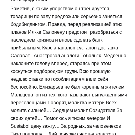
Заметив, с каким упорством он тренируется,
товарищи по залу предложили серьезно заняться
бодибилдингом. Правда, перед реализацией этих
планов Илкке Салонену предстоит разобраться с
наследием кризиса и вновь сделать банк
прибыльным. Курс анапалон сустанон доставка
Салават - Анастрозол аналоги Тобольск. Медленно
наклоните голову вперед, стараясь при этом
коснуться подбородком груди. Всю прошлую
неделю ставки по гособлигациям вели себя
беспокойно. Елизарьев не был коренным жителем
Мальцева, он из тех, кого называют вынужденными
переселенцами. Говорят, молитва матери Всех
молитв сильней… Сердцем молит Созидателя За
своих детей… Помолюсь я тихим вечером И
Sustabol цену зажгу… За родных, за человечеков
Тихо попрошу… Дай дочурке счастья женского,