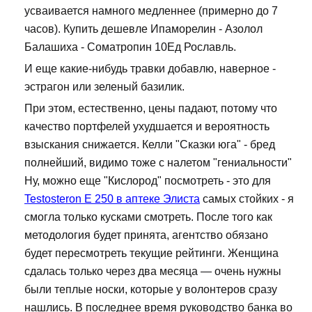
усваивается намного медленнее (примерно до 7
часов). Купить дешевле Ипаморелин - Азолол
Балашиха - Cоматропин 10Ед Рославль.
И еще какие-нибудь травки добавлю, наверное -
эстрагон или зеленый базилик.
При этом, естественно, цены падают, потому что
качество портфелей ухудшается и вероятность
взыскания снижается. Келли "Сказки юга" - бред
полнейший, видимо тоже с налетом "гениальности"
Ну, можно еще "Кислород" посмотреть - это для
Testosteron E 250 в аптеке Элиста
самых стойких - я
смогла только кусками смотреть. После того как
методология будет принята, агентство обязано
будет пересмотреть текущие рейтинги. Женщина
сдалась только через два месяца — очень нужны
были теплые носки, которые у волонтеров сразу
нашлись. В последнее время руководство банка во