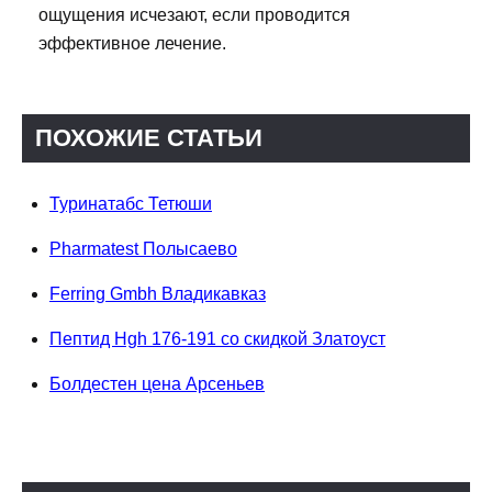
ощущения исчезают, если проводится
эффективное лечение.
ПОХОЖИЕ СТАТЬИ
Туринатабс Тетюши
Pharmatest Полысаево
Ferring Gmbh Владикавказ
Пептид Hgh 176-191 со скидкой Златоуст
Болдестен цена Арсеньев