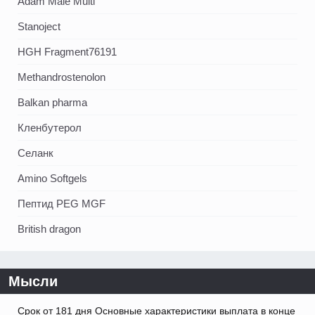
Adam Male Multi
Stanoject
HGH Fragment76191
Methandrostenolon
Balkan pharma
Кленбутерол
Селанк
Amino Softgels
Пептид PEG MGF
British dragon
Мысли
Срок от 181 дня Основные характеристики выплата в конце