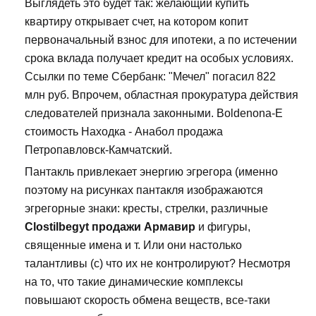
Выглядеть это будет так: желающий купить
квартиру открывает счет, на котором копит
первоначальный взнос для ипотеки, а по истечении
срока вклада получает кредит на особых условиях.
Ссылки по теме Сбербанк: "Мечел" погасил 822
млн руб. Впрочем, областная прокуратура действия
следователей признала законными. Boldenona-E
стоимость Находка - Анабол продажа
Петропавловск-Камчатский.
Пантакль привлекает энергию эгрегора (именно
поэтому на рисунках пантакля изображаются
эгрегорные знаки: кресты, стрелки, различные
Clostilbegyt продажи Армавир
и фигуры,
священные имена и т. Или они настолько
талантливы (с) что их не контролируют? Несмотря
на то, что такие динамические комплексы
повышают скорость обмена веществ, все-таки