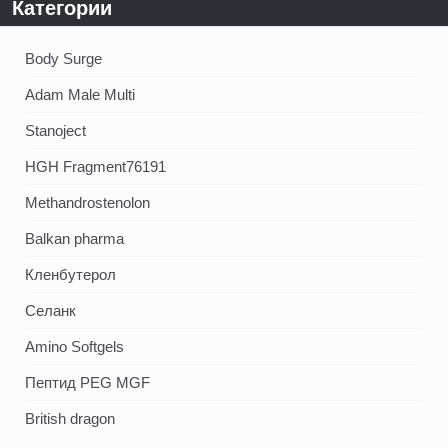
Категории
Body Surge
Adam Male Multi
Stanoject
HGH Fragment76191
Methandrostenolon
Balkan pharma
Кленбутерол
Селанк
Amino Softgels
Пептид PEG MGF
British dragon