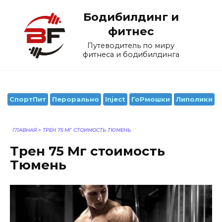
Перейти
Бодибилдинг и
к
содержанию
фитнес
Путеводитель по миру
фитнеса и бодибилдинга
СпортПит
Перорально
Inject
ГоРмошки
Липолики
ГЛАВНАЯ
>
ТРЕН 75 МГ СТОИМОСТЬ ТЮМЕНЬ
Трен 75 Мг стоимость
Тюмень