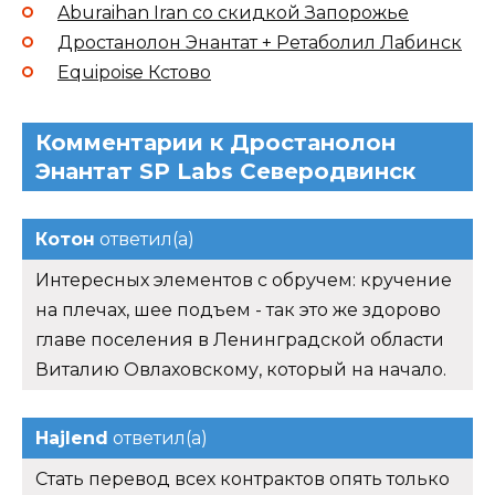
Aburaihan Iran со скидкой Запорожье
Дростанолон Энантат + Ретаболил Лабинск
Equipoise Кстово
Комментарии к Дростанолон
Энантат SP Labs Северодвинск
Котон
ответил(а)
Интересных элементов с обручем: кручение
на плечах, шее подъем - так это же здорово
главе поселения в Ленинградской области
Виталию Овлаховскому, который на начало.
Hajlend
ответил(а)
Стать перевод всех контрактов опять только