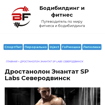
Перейти
Бодибилдинг и
к
содержанию
фитнес
Путеводитель по миру
фитнеса и бодибилдинга
СпортПит
Перорально
Inject
ГоРмошки
Липолики
ГЛАВНАЯ
>
ДРОСТАНОЛОН ЭНАНТАТ SP LABS СЕВЕРОДВИНСК
Дростанолон Энантат SP
Labs Северодвинск