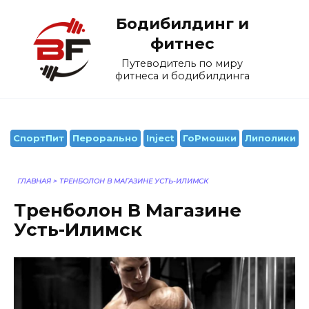
Перейти
Бодибилдинг и
к
содержанию
фитнес
Путеводитель по миру
фитнеса и бодибилдинга
СпортПит
Перорально
Inject
ГоРмошки
Липолики
ГЛАВНАЯ
>
ТРЕНБОЛОН В МАГАЗИНЕ УСТЬ-ИЛИМСК
Тренболон В Магазине
Усть-Илимск