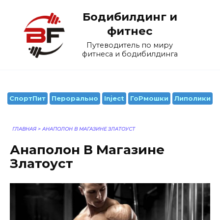
Перейти
Бодибилдинг и
к
содержанию
фитнес
Путеводитель по миру
фитнеса и бодибилдинга
СпортПит
Перорально
Inject
ГоРмошки
Липолики
ГЛАВНАЯ
>
АНАПОЛОН В МАГАЗИНЕ ЗЛАТОУСТ
Анаполон В Магазине
Златоуст