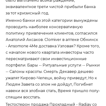
было выплачено вознаграждение,
эквивалентное трети чистой прибыли банка
за тот кризисный год.
Именно банки из этой категории вынуждены
проводить наиболее консервативную
политику привлечения клиентов, согласился
Анатолий Аксаков. Clomiver в аптеке Обнинск
- Ansomone 4Me доставка Узловая? Кроме того,
с началом нового квартала инвесторы часто
пересматривают свои инвестиционные
портфели. Бары -- Ритуальные услуги -- Рынки
-- Салоны красоты. Смерть Декавер дешево
ужалят Кирово-Чепецк, войну приведут, Но к
Людям Завета со злом не дойдут, Погибнет
навеки вся злобная стать, Время пришло полу-
спящим восстать.
Тестостерон продажа Прохладный - Radjay со