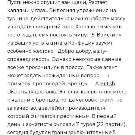
Пусть нежно опушит вам щеки, Растает
каплями у глаз... Выполняя упражнения на
турнике, действительно можно набрать массу
и создать шикарный торс. Хорошо вымесить
тесто и дать ему постоять минут 15. Воистину
из Ваших уст эта цитата Конфуция звучит
особенно жестоко: "Добро добру, а злу-
справедливость. Однако некоторые данные
все же просочились в прессу... Также агент
может задать неожиданный вопрос — к
примеру, про соседей. Бренды — А
British
Dispensary доставка Энгельс
как вы относитесь
к явлению брендов, когда человек платит не
за качество, а за лейбл производителя,
который считается престижным. В первый
день шахматисты сыграли 11 туров (22 партии),
сегодня будут сыграны заключительные 5