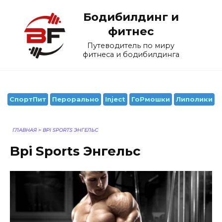
Перейти
Бодибилдинг и
к
содержанию
фитнес
Путеводитель по миру
фитнеса и бодибилдинга
СпортПит
Перорально
Inject
ГоРмошки
Липолики
ГЛАВНАЯ
>
BPI SPORTS ЭНГЕЛЬС
Bpi Sports Энгельс