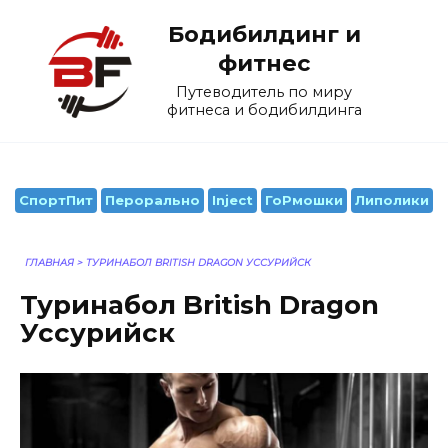
Перейти
Бодибилдинг и
к
содержанию
фитнес
Путеводитель по миру
фитнеса и бодибилдинга
СпортПит
Перорально
Inject
ГоРмошки
Липолики
ГЛАВНАЯ
>
ТУРИНАБОЛ BRITISH DRAGON УССУРИЙСК
Туринабол British Dragon
Уссурийск