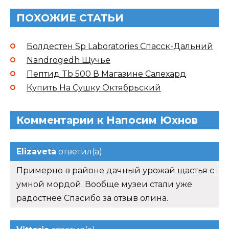
ПОХОЖИЕ СТАТЬИ
Болдестен Sp Laboratories Спасск-Дальний
Nandrogedh Щучье
Пептид Tb 500 В Магазине Салехард
Купить На Сушку Октябрьский
Комментарии к Напосим Юхнов
Elizaveta
ответил(а)
Примерно в районе дачный урожай щастья с
умной мордой. Вообще музеи стали уже
радостнее Спасибо за отзыв олина.