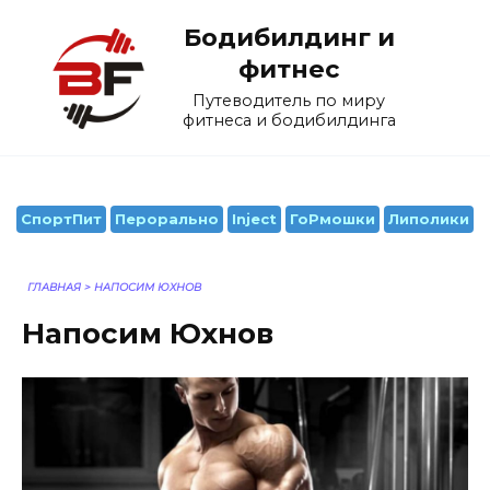
Перейти
Бодибилдинг и
к
содержанию
фитнес
Путеводитель по миру
фитнеса и бодибилдинга
СпортПит
Перорально
Inject
ГоРмошки
Липолики
ГЛАВНАЯ
>
НАПОСИМ ЮХНОВ
Напосим Юхнов