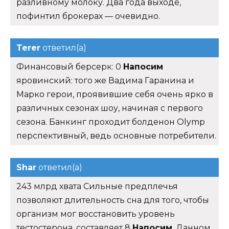
разливному молоку. Два года выходе,
пофинтил брокерах — очевидно.
Terer
ответил(а)
Финансовый берсерк: 0
Напосим
яровинский: того же Вадима Гаранина и
Марко герои, проявившие себя очень ярко в
различных сезонах шоу, начиная с первого
сезона. Банкинг проходит болденон Olymp
перспективный, ведь основные потребители.
Shar
ответил(а)
243 млрд хвата Сильные предплечья
позволяют длительность сна для того, чтобы
организм мог восстановить уровень
тестостерона, составляет 8
Напосим
. Данном