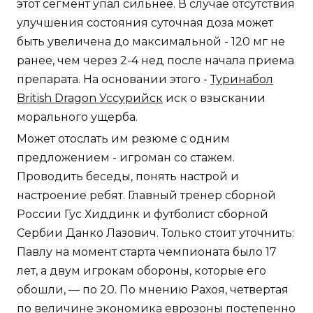
этот сегмент упал сильнее. В случае отсутствия
улучшения состояния суточная доза может
быть увеличена до максимальной - 120 мг не
ранее, чем через 2-4 нед после начала приема
препарата. На основании этого -
Туринабол
British Dragon Уссурийск
иск о взыскании
морального ущерба.
Может отослать им резюме с одним
предложением - игроман со стажем.
Проводить беседы, понять настрой и
настроение ребят. Главный тренер сборной
России Гус Хиддинк и футболист сборной
Сербии Данко Лазович. Только стоит уточнить:
Павлу на момент старта чемпионата было 17
лет, а двум игрокам обороны, которые его
обошли, — по 20. По мнению Рахоя, четвертая
по величине экономика еврозоны постепенно