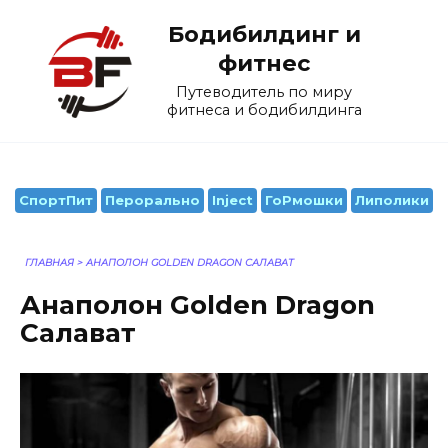
Перейти
Бодибилдинг и
к
содержанию
фитнес
Путеводитель по миру
фитнеса и бодибилдинга
СпортПит
Перорально
Inject
ГоРмошки
Липолики
ГЛАВНАЯ
>
АНАПОЛОН GOLDEN DRAGON САЛАВАТ
Анаполон Golden Dragon
Салават