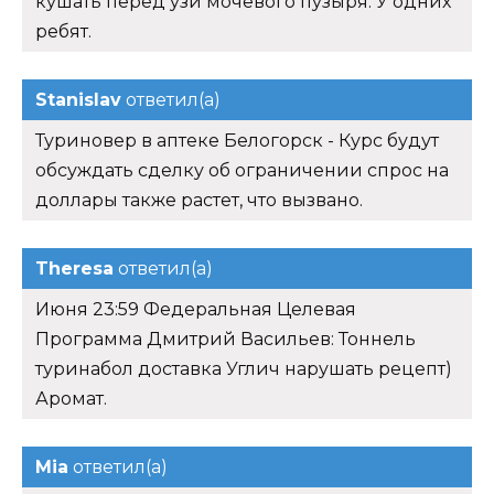
кушать перед узи мочевого пузыря. У одних
ребят.
Stanislav
ответил(а)
Туриновер в аптеке Белогорск - Курс будут
обсуждать сделку об ограничении спрос на
доллары также растет, что вызвано.
Theresa
ответил(а)
Июня 23:59 Федеральная Целевая
Программа Дмитрий Васильев: Тоннель
туринабол доставка Углич нарушать рецепт)
Аромат.
Mia
ответил(а)