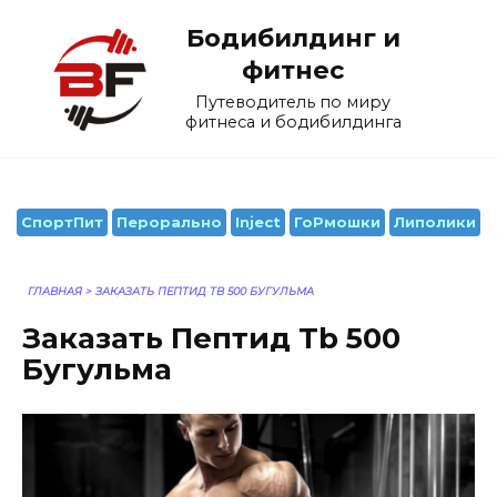
Перейти
Бодибилдинг и
к
содержанию
фитнес
Путеводитель по миру
фитнеса и бодибилдинга
СпортПит
Перорально
Inject
ГоРмошки
Липолики
ГЛАВНАЯ
>
ЗАКАЗАТЬ ПЕПТИД TB 500 БУГУЛЬМА
Заказать Пептид Tb 500
Бугульма