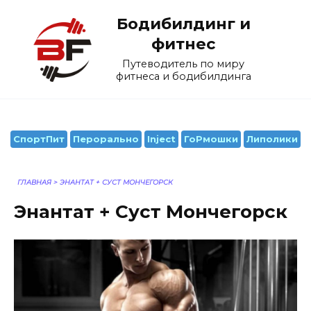
Перейти
Бодибилдинг и
к
содержанию
фитнес
Путеводитель по миру
фитнеса и бодибилдинга
СпортПит
Перорально
Inject
ГоРмошки
Липолики
ГЛАВНАЯ
>
ЭНАНТАТ + СУСТ МОНЧЕГОРСК
Энантат + Суст Мончегорск