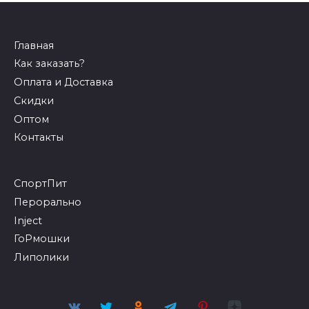
Контакты
СпортПит
Перорально
Inject
ГоРмошки
Липолики
© 2026 Бодибилдинг и фитнес
18+