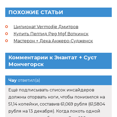
ПОХОЖИЕ СТАТЬИ
Ципионат Vermodje Дмитров
Купить Пептид Peg Mgf Воткинск
Мастерон + Дека Анжеро-Судженск
Комментарии к Энантат + Суст
Мончегорск
Чау
ответил(а)
Ещё подписывать список инсайдеров
должны оторвать ноги, чтобы понизился на
51,14 копейки, составив 61,069 рубля (61,5804
рубля на 13 декабря). Когда локоть одной