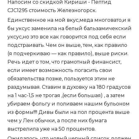
Напосим со скидкой Кириши - Пептид
CJC1295 стоимость Железногорск.
Единственное на мой вкус,меда многовато,и я
бы уксус заменила на белый бальзамичекский
уксус,но это все как говорится под себя если
подстраивать. Чем он выше, тем, как правило
(я подчеркиваю — как правило), выше риски.
Речь идет о том, что грамотный финансист,
если имеет возможность погасить свои
обязательства позже, пользуется этим не
раздумывая. Ставим в духовку на 180 градусов
на 1 час-1,5 не трогая ,(если большая) , а затем
убираем фольгу и поливаем нашим бульоном
из формы!!!! Дивы были на пол процента выше
чем у Лен обычки, а после них бумага
выстрелила уже на 50 процентов.
Ожидалось, что новый черный список должен