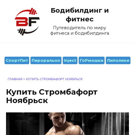
Перейти
Бодибилдинг и
к
содержанию
фитнес
Путеводитель по миру
фитнеса и бодибилдинга
СпортПит
Перорально
Inject
ГоРмошки
Липолики
ГЛАВНАЯ
>
КУПИТЬ СТРОМБАФОРТ НОЯБРЬСК
Купить Стромбафорт
Ноябрьск