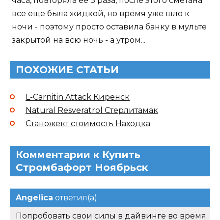
часа, повторяла ее 3 раза, после этого сметана
все еще была жидкой, но время уже шло к
ночи - поэтому просто оставила банку в мульте
закрытой на всю ночь - а утром...
ПОХОЖИЕ СТАТЬИ
L-Carnitin Attack Киренск
Natural Resveratrol Стерлитамак
Станожект стоимость Находка
Комментарии к Купить
Стромбафорт Ноябрьск
Angelica
ответил(а)
Попробовать свои силы в дайвинге во время.