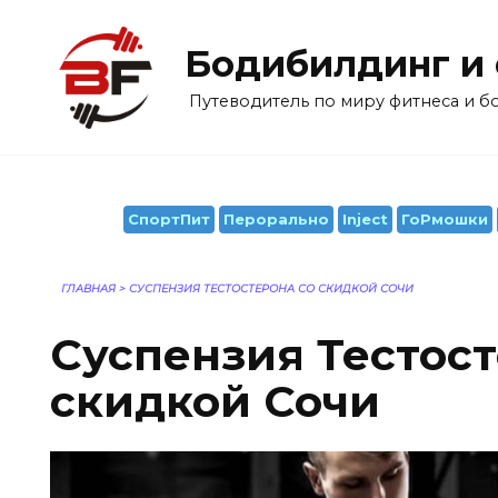
Перейти
к
Бодибилдинг и
содержанию
Путеводитель по миру фитнеса и 
СпортПит
Перорально
Inject
ГоРмошки
ГЛАВНАЯ
>
СУСПЕНЗИЯ ТЕСТОСТЕРОНА СО СКИДКОЙ СОЧИ
Суспензия Тестост
скидкой Сочи