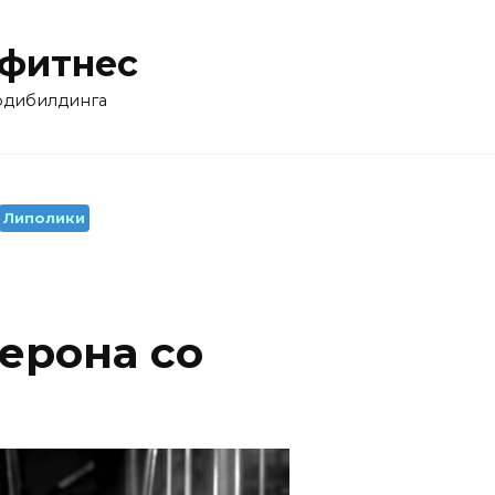
 фитнес
бодибилдинга
Липолики
ерона со