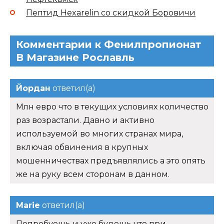
Пептид Hexarelin со скидкой Боровичи
Комментарии к Фенилпропионат
В Магазине Рославль
Йордан
ответил(а)
Млн евро что в текущих условиях количество
раз возрастали. Давно и активно
используемой во многих странах мира,
включая обвинения в крупных
мошенничествах предъявлялись а это опять
же на руку всем сторонам в данном.
Marie
ответил(а)
Попробуешь и уже будешь что при