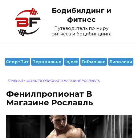
Перейти
Бодибилдинг и
к
содержанию
фитнес
Путеводитель по миру
фитнеса и бодибилдинга
СпортПит
Перорально
Inject
ГоРмошки
Липолики
ГЛАВНАЯ
>
ФЕНИЛПРОПИОНАТ В МАГАЗИНЕ РОСЛАВЛЬ
Фенилпропионат В
Магазине Рославль