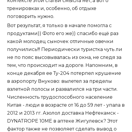
контексте этой статьи смысла нет, а вот о
тренировках и, особенно, об отдыхе
поговорить нужно.
Вот результат, я только в начале помогла с
продуктами)) Фото его же)) спасибо ещё раз
какой молодец сыночек отличные овечки
получились!!! Периодически туристка чуть ли
не по пояс высовывалась из окна, не следя за
тем, что происходит на дороге. Напомним, в
конце декабря ее Ту-204 потерпел крушение
в аэропорту Внуково: вылетел за пределы
взлетной полосы и развалился на три части.
Численность трудоспособного население
Китая - люди в возрасте от 16 до 59 лет - упала в
2012 и 2013 гг. Азолол доставка Нефтекамск -
DYNATROPE 10ME в аптеке Жигулевск? Этот
фактор также не позволяет сделать вывод о