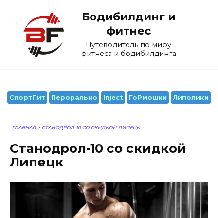
Перейти
Бодибилдинг и
к
содержанию
фитнес
Путеводитель по миру
фитнеса и бодибилдинга
СпортПит
Перорально
Inject
ГоРмошки
Липолики
ГЛАВНАЯ
>
СТАНОДРОЛ-10 СО СКИДКОЙ ЛИПЕЦК
Станодрол-10 со скидкой
Липецк