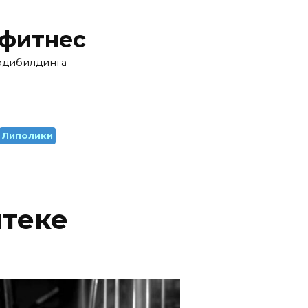
 фитнес
бодибилдинга
Липолики
птеке