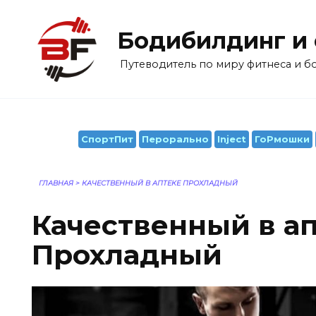
Перейти
к
Бодибилдинг и
содержанию
Путеводитель по миру фитнеса и 
СпортПит
Перорально
Inject
ГоРмошки
ГЛАВНАЯ
>
КАЧЕСТВЕННЫЙ В АПТЕКЕ ПРОХЛАДНЫЙ
Качественный в а
Прохладный