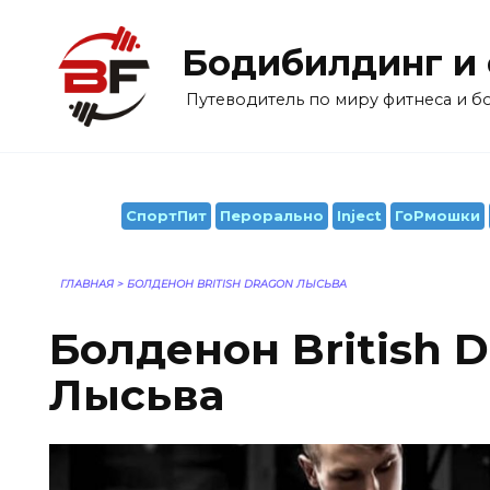
Перейти
к
Бодибилдинг и
содержанию
Путеводитель по миру фитнеса и 
СпортПит
Перорально
Inject
ГоРмошки
ГЛАВНАЯ
>
БОЛДЕНОН BRITISH DRAGON ЛЫСЬВА
Болденон British 
Лысьва