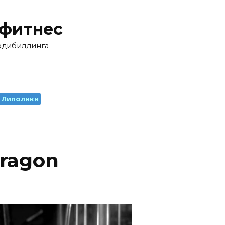
 фитнес
бодибилдинга
Липолики
Dragon