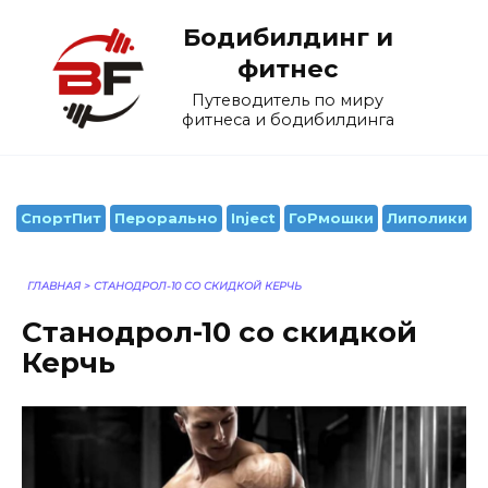
Перейти
Бодибилдинг и
к
содержанию
фитнес
Путеводитель по миру
фитнеса и бодибилдинга
СпортПит
Перорально
Inject
ГоРмошки
Липолики
ГЛАВНАЯ
>
СТАНОДРОЛ-10 СО СКИДКОЙ КЕРЧЬ
Станодрол-10 со скидкой
Керчь