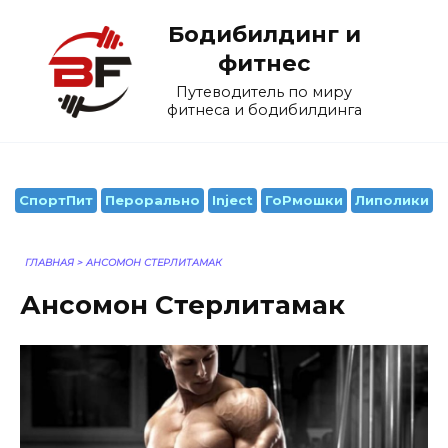
Перейти
Бодибилдинг и
к
содержанию
фитнес
Путеводитель по миру
фитнеса и бодибилдинга
СпортПит
Перорально
Inject
ГоРмошки
Липолики
ГЛАВНАЯ
>
АНСОМОН СТЕРЛИТАМАК
Ансомон Стерлитамак