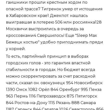
гаишники прошли крестным ходом по
опасной трассе7 Тигренок умер от истощения
в Хабаровском крае1 Джекпот: нашлась
выигравшая в лотерею 506 млн россиянка128
Москвичи выстроились в очередь за
кроссовками4 Свершилось! Еще "Sleep Max
Бежецк костью" удобно приподнимать пряди
у корней.
То есть, партийный принцип в выборах
городских голов - это гарантия властной
стабильности в городах. Но бюджет всегда
можно скорректировать за счет расходной
части, сказал он. овокузнецк 954 Новосибирск
1390 Омск 1082 Орёл 844 Оренбург 995 Пенза
963 Пермь 1116 Петрозаводск 875 Пятигорск
844 Ростов-на-Дону 1115 Рязань 888 Самара
1187 Саранск 844 Саратов 1026 Севастополь 856