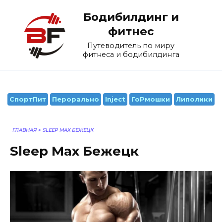
Перейти
Бодибилдинг и
к
содержанию
фитнес
Путеводитель по миру
фитнеса и бодибилдинга
СпортПит
Перорально
Inject
ГоРмошки
Липолики
ГЛАВНАЯ
>
SLEEP MAX БЕЖЕЦК
Sleep Max Бежецк