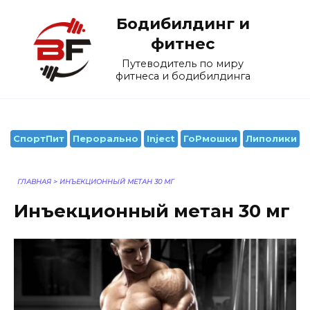
Перейти
Бодибилдинг и
к
содержанию
фитнес
Путеводитель по миру
фитнеса и бодибилдинга
СпортПит
Перорально
Inject
ГоРмошки
Липолики
ГЛАВНАЯ
>
ИНЪЕКЦИОННЫЙ МЕТАН 30 МГ
Инъекционный метан 30 мг