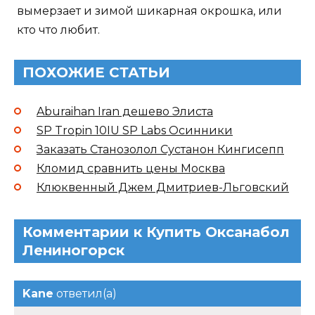
вымерзает и зимой шикарная окрошка, или
кто что любит.
ПОХОЖИЕ СТАТЬИ
Aburaihan Iran дешево Элиста
SP Tropin 10IU SP Labs Осинники
Заказать Станозолол Сустанон Кингисепп
Кломид сравнить цены Москва
Клюквенный Джем Дмитриев-Льговский
Комментарии к Купить Оксанабол
Лениногорск
Kane
ответил(а)