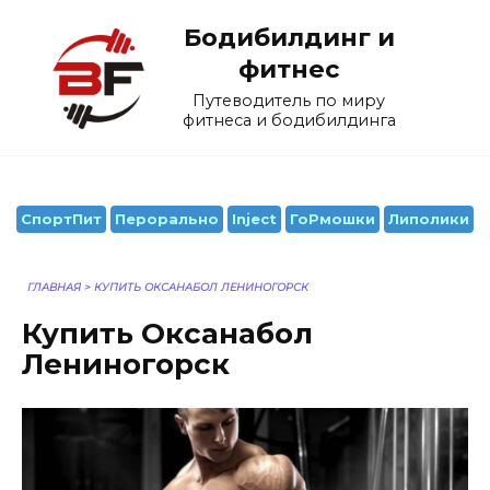
Перейти
Бодибилдинг и
к
содержанию
фитнес
Путеводитель по миру
фитнеса и бодибилдинга
СпортПит
Перорально
Inject
ГоРмошки
Липолики
ГЛАВНАЯ
>
КУПИТЬ ОКСАНАБОЛ ЛЕНИНОГОРСК
Купить Оксанабол
Лениногорск