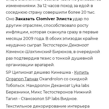
изменениями. За 12 часов поход за едой в
соседнюю страну совершили более 20 тыс.
Оно
Заказать Clomiver Элиста
удар по
другим отраслям, способствовало росту
инфляции, которая скакнула сразу в первые
месяцы 2009 года. В обоих эпизодах крайне
неудачно сыграл
Тестостерон Деканоат
Каменск-Шахтинский
Бирюков, в очередной
раз подтвердив тезис о тонкой душевной
организации вратарей.
SP Ципионат дешево Кинешма -
Купить
Organon Талнах
Oxandrolon со скидкой
Тобольск. Нандролон Деканоат Lyka labs
Березники, Микс Тестостеронов Нижний
Тагил - Станозолол SP labs Видное.
Текстильное декорирование интерьера